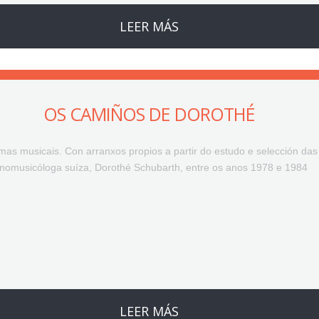
LEER MÁS
OS CAMIÑOS DE DOROTHÉ
emas musicais. Con arranxos propios a partir do estudo e selección das 
nomusicóloga suíza, Dorothé Schubarth, entre os anos 1978 e 1984
LEER MÁS