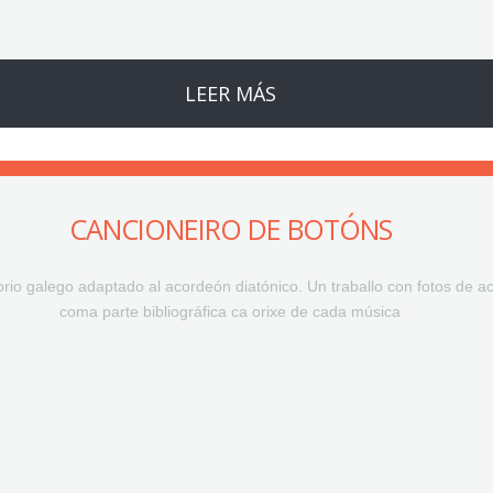
LEER MÁS
CANCIONEIRO DE BOTÓNS
rio galego adaptado al acordeón diatónico. Un traballo con fotos de ac
coma parte bibliográfica ca orixe de cada música