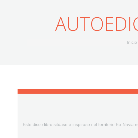
AUTOEDI
Inicio
Este disco libro sitúase e inspirase nel territorio Eo-Navia