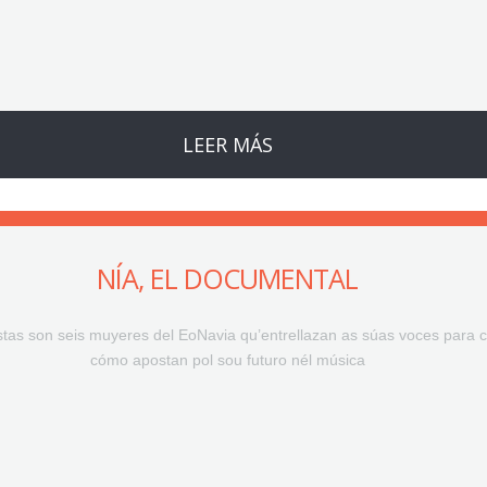
LEER MÁS
NÍA, EL DOCUMENTAL
stas son seis muyeres del EoNavia qu’entrellazan as súas voces para 
cómo apostan pol sou futuro nél música