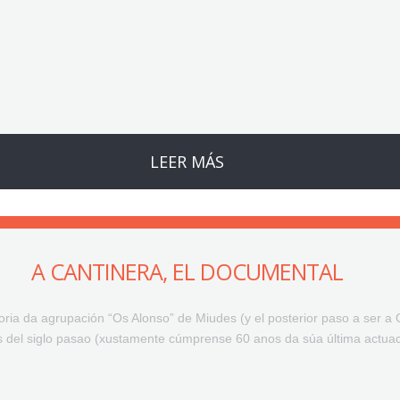
LEER MÁS
A CANTINERA, EL DOCUMENTAL
ria da agrupación “Os Alonso” de Miudes (y el posterior paso a ser a O
 del siglo pasao (xustamente cúmprense 60 anos da súa última actua