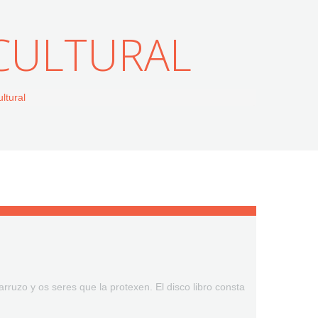
CULTURAL
ltural
arruzo y os seres que la protexen. El disco libro consta