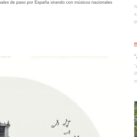
ionales de paso por España xirando con músicos nacionales
N
x
p
"
P
m