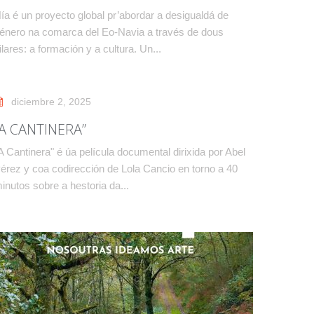
ía é un proyecto global pr’abordar a desigualdá de
énero na comarca del Eo-Navia a través de dous
ilares: a formación y a cultura. Un...
diciembre 2, 2025
“A CANTINERA”
A Cantinera" é úa película documental dirixida por Abel
érez y coa codirección de Lola Cancio en torno a 40
inutos sobre a hestoria da...