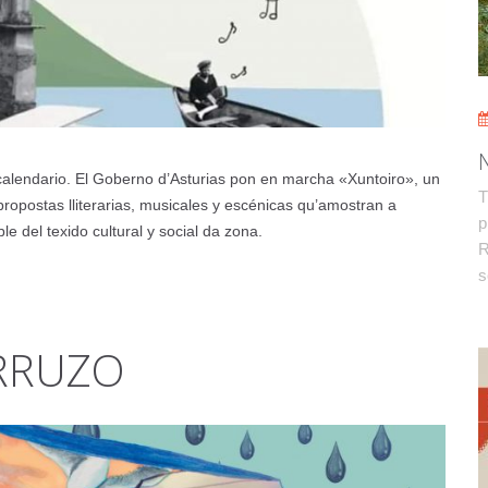
 calendario. El Goberno d’Asturias pon en marcha «Xuntoiro», un
T
propostas lliterarias, musicales y escénicas qu’amostran a
p
ble del texido cultural y social da zona.
R
s
RRUZO