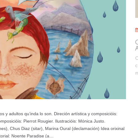
C
c
m
s y adultos qu’inda lo son. Direción artística y composicióis:
osicióis: Pierrot Rougier. Ilustracióis: Mónica Justo.
es), Chus Diaz (sitar), Marina Oural (declamación) Idea orixinal
torial: Noente Paradise (a…