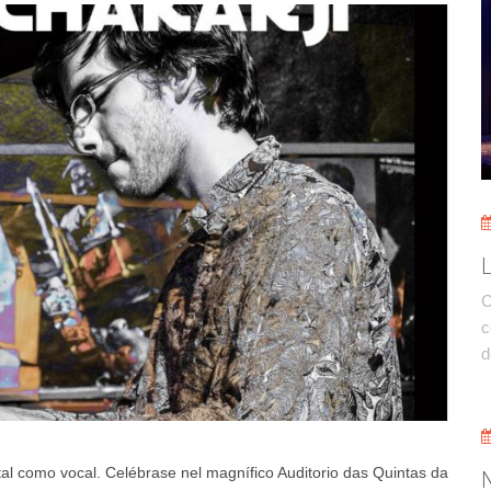
C
c
d
ntal como vocal. Celébrase nel magnífico Auditorio das Quintas da