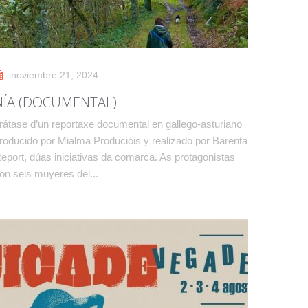
noviembre 21, 2024
NÍA (DOCUMENTAL)
rátase d’un reportaxe documental en gallego-asturiano
roducido por Mialma Producióis y realizado por Barenta
eport, dúas iniciativas da comarca. As protagonistas
on seis muyeres del...