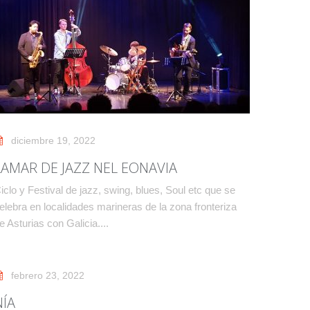
diciembre 19, 2022
LAMAR DE JAZZ NEL EONAVIA
iclo y Festival de jazz, swing, blues, Soul etc que se
elebra en localidades marineras de la zona fronteriza
e Asturias con Galicia....
febrero 23, 2022
NÍA