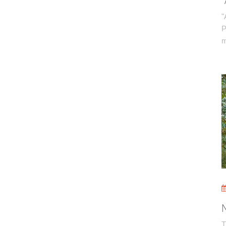
"
P
m
T