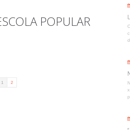
ESCOLA POPULAR
C
c
d
1
2
N
x
p