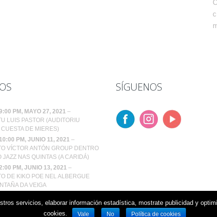
C
c
m
OS
SÍGUENOS
9:00 PM
, MAYO 27, 2021
–
U LUIS PASTOR (AUDITORIU
CUESTA DE MIERES)
10:00 PM
, JUNIO 11, 2021
–
O VÍCTOR ANTÓN GROUP DENTRO
 JAZZ NAS QUINTAS (A CARIDÁ)
2:00 PM
, JUNIO 13, 2021
–
O DE KIKO POE NEL ALBERGUE
NTAÑA DA VEIGA
 cookies
estros servicios, elaborar información estadística, mostrate publicidad y opt
cookies.
Vale
No
Política de cookies