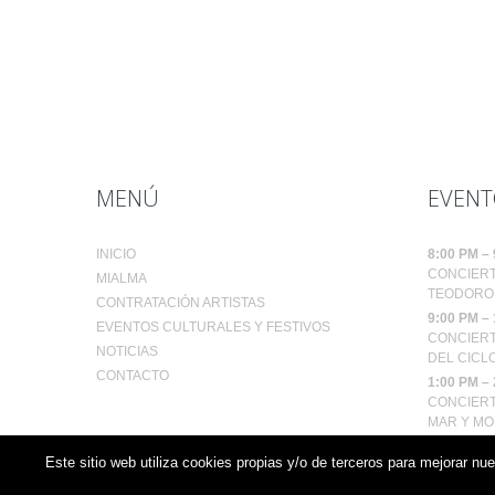
MENÚ
EVENT
INICIO
8:00 PM
–
CONCIERT
MIALMA
TEODORO 
CONTRATACIÓN ARTISTAS
9:00 PM
–
EVENTOS CULTURALES Y FESTIVOS
CONCIERT
NOTICIAS
DEL CICLO
CONTACTO
1:00 PM
–
CONCIERT
MAR Y MO
MIALMA |
Aviso legal y Política de privacidad
|
Política de
Este sitio web utiliza cookies propias y/o de terceros para mejorar nu