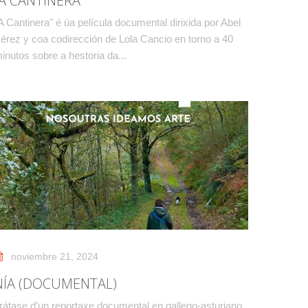
“A CANTINERA”
A Cantinera" é úa película documental dirixida por Abel
érez y coa codirección de Lola Cancio en torno a 40
inutos sobre a hestoria da...
noviembre 21, 2024
NÍA (DOCUMENTAL)
rátase d’un reportaxe documental en gallego-asturiano