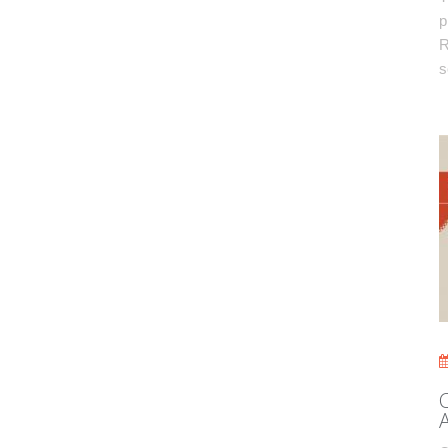
p
R
s