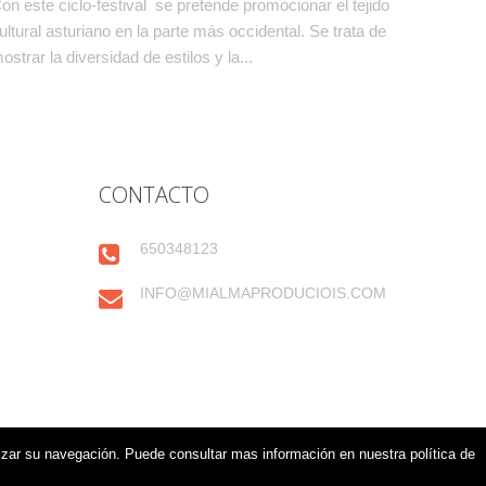
on este ciclo-festival se pretende promocionar el tejido
ultural asturiano en la parte más occidental. Se trata de
ostrar la diversidad de estilos y la...
CONTACTO
650348123
INFO@MIALMAPRODUCIOIS.COM
imizar su navegación. Puede consultar mas información en nuestra política de