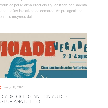
roducido por Mialma Producióis y realizado por Barenta
eport, dúas iniciativas da comarca. As protagonistas
on seis muyeres del...
mayo 8, 2024
CICADE. CICLO CANCIÓN AUTOR-
ASTURIANA DEL EO.