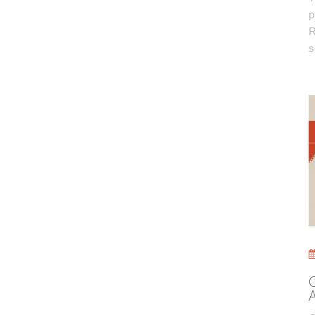
p
R
s