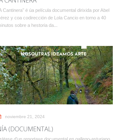
“A CANTINERA”
A Cantinera" é úa película documental dirixida por Abel
érez y coa codirección de Lola Cancio en torno a 40
inutos sobre a hestoria da...
noviembre 21, 2024
NÍA (DOCUMENTAL)
rátase d’un reportaxe documental en gallego-asturiano