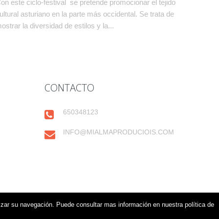
on este ciclo-festival se pretende promocionar el tejido
ultural asturiano en la parte más occidental. Se trata de
ostrar la diversidad de estilos y la...
CONTACTO
650348123
INFO@MIALMAPRODUCIOIS.COM
imizar su navegación. Puede consultar mas información en nuestra política de