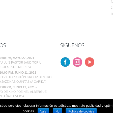
C
c
m
OS
SÍGUENOS
9:00 PM
, MAYO 27, 2021
–
U LUIS PASTOR (AUDITORIU
CUESTA DE MIERES)
10:00 PM
, JUNIO 11, 2021
–
O VÍCTOR ANTÓN GROUP DENTRO
 JAZZ NAS QUINTAS (A CARIDÁ)
2:00 PM
, JUNIO 13, 2021
–
O DE KIKO POE NEL ALBERGUE
NTAÑA DA VEIGA
 cookies
estros servicios, elaborar información estadística, mostrate publicidad y opt
cookies.
Vale
No
Política de cookies