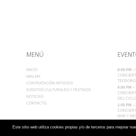
MENÚ
EVENT
INICIO
8:00 PM
–
CONCIERT
MIALMA
TEODORO 
CONTRATACIÓN ARTISTAS
9:00 PM
–
EVENTOS CULTURALES Y FESTIVOS
CONCIERT
NOTICIAS
DEL CICLO
CONTACTO
1:00 PM
–
CONCIERT
MAR Y MO
MIALMA |
Aviso legal y Política de privacidad
|
Política de
Este sitio web utiliza cookies propias y/o de terceros para mejorar nu