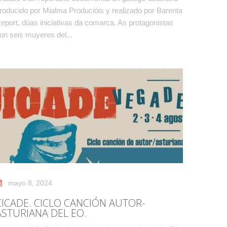
roducido por Mialma Producióis y realizado por Barenta
eport, dúas iniciativas da comarca. As protagonistas
on seis muyeres del...
mayo 8, 2024
CICADE. CICLO CANCIÓN AUTOR-
ASTURIANA DEL EO.