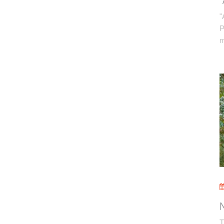
"
P
m
T