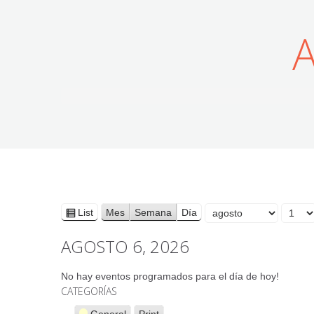
Mes
List
Mes
Semana
Día
View
as
AGOSTO 6, 2026
Día
Año
No hay eventos programados para el día de hoy!
CATEGORÍAS